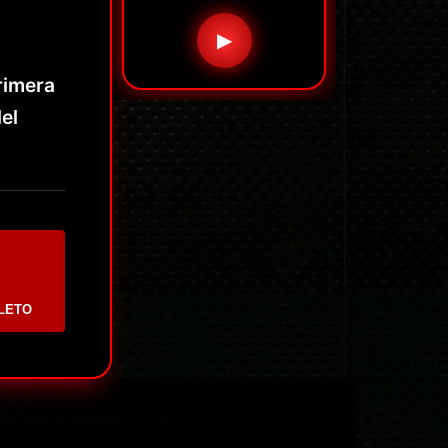
▶
rimera
el
LETO