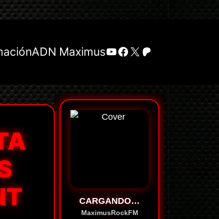
YouTube
Facebook
X
Patreon
mación
ADN Maximus
TA
S
NT
CARGANDO…
MaximusRockFM