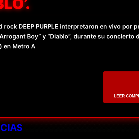
LO’.
rd rock DEEP PURPLE interpretaron en vivo por p
Arrogant Boy” y “Diablo”, durante su concierto d
o) en Metro A
LEER COMP
ICIAS