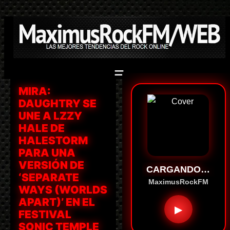
Saltar
al
contenido
MIRA:
DAUGHTRY SE
UNE A LZZY
HALE DE
HALESTORM
PARA UNA
VERSIÓN DE
CARGANDO…
‘SEPARATE
MaximusRockFM
WAYS (WORLDS
APART)’ EN EL
▶
FESTIVAL
SONIC TEMPLE