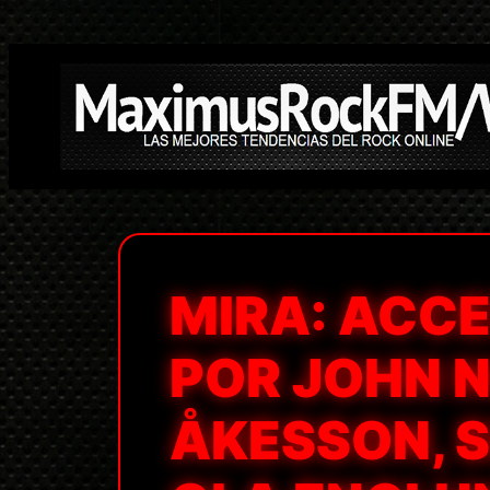
Saltar
al
contenido
MIRA: ACC
POR JOHN N
ÅKESSON, 