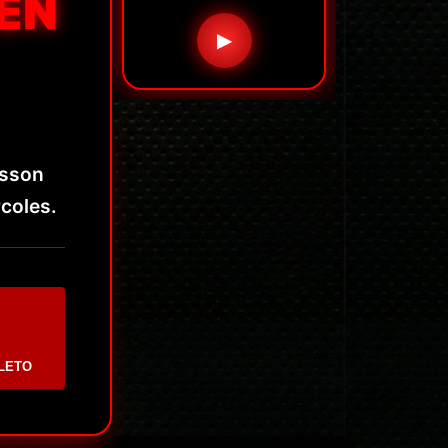
EN
▶
esson
coles.
LETO