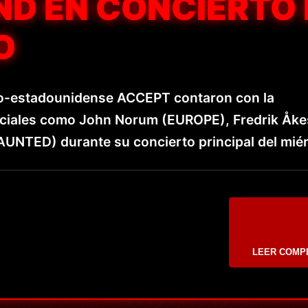
ND EN CONCIERTO 
O
no-estadounidense ACCEPT contaron con la
peciales como John Norum (EUROPE), Fredrik Åk
UNTED) durante su concierto principal del miér
LEER COMP