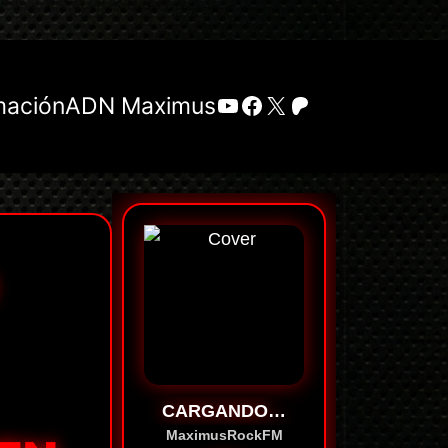
YouTube
Facebook
X
Patreon
mación
ADN Maximus
CARGANDO…
MaximusRockFM