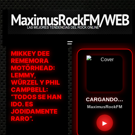
Saltar
al
contenido
MIKKEY DEE
REMEMORA
MOTÖRHEAD:
LEMMY,
WÜRZEL Y PHIL
CAMPBELL:
“TODOS SE HAN
CARGANDO…
IDO. ES
MaximusRockFM
JODIDAMENTE
RARO”.
▶