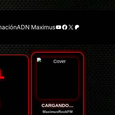
YouTube
Facebook
X
Patreon
mación
ADN Maximus
L
CARGANDO…
MaximusRockFM