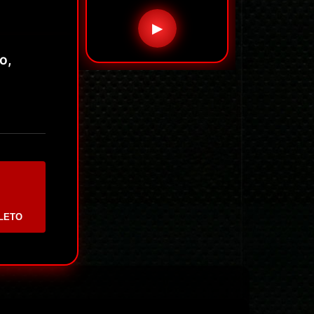
▶
o,
LETO