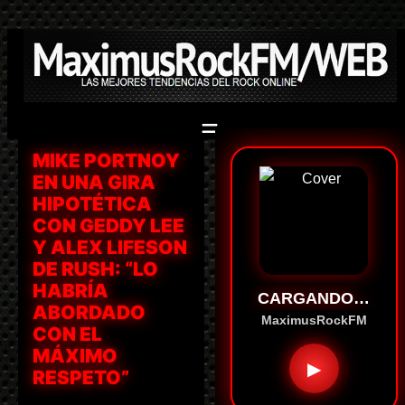
Saltar
al
contenido
MIKE PORTNOY
EN UNA GIRA
HIPOTÉTICA
CON GEDDY LEE
Y ALEX LIFESON
DE RUSH: “LO
HABRÍA
CARGANDO…
ABORDADO
MaximusRockFM
CON EL
MÁXIMO
▶
RESPETO”