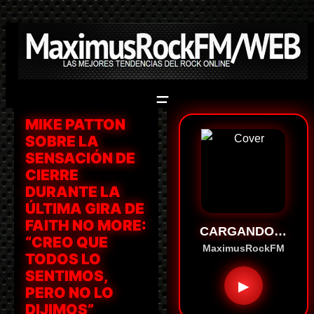
Saltar
al
contenido
MIKE PATTON
SOBRE LA
SENSACIÓN DE
CIERRE
DURANTE LA
ÚLTIMA GIRA DE
FAITH NO MORE:
CARGANDO…
“CREO QUE
MaximusRockFM
TODOS LO
SENTIMOS,
▶
PERO NO LO
DIJIMOS”