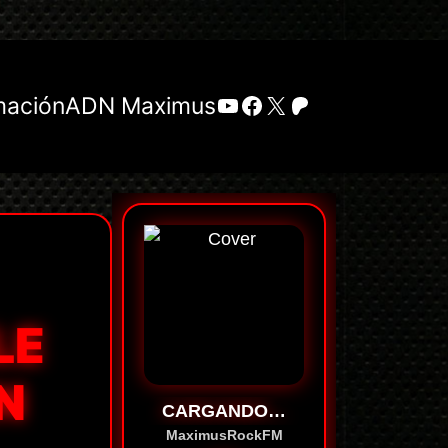
YouTube
Facebook
X
Patreon
mación
ADN Maximus
LE
N
CARGANDO…
MaximusRockFM