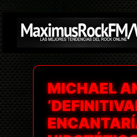
Saltar
al
contenido
MICHAEL 
‘DEFINITIV
ENCANTARÍA