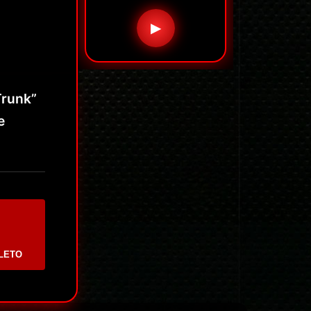
▶
Trunk”
e
LETO