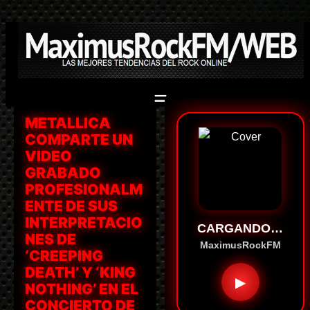
Saltar
al
contenido
METALLICA
COMPARTE UN
VIDEO
GRABADO
PROFESIONALM
ENTE DE SUS
INTERPRETACIO
CARGANDO…
NES DE
MaximusRockFM
‘CREEPING
DEATH’ Y ‘KING
▶
NOTHING’ EN EL
CONCIERTO DE