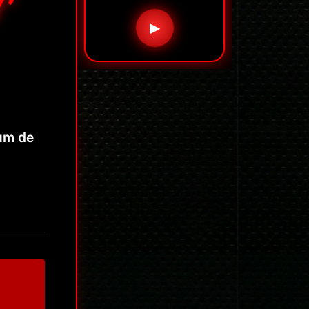
’
▶
um de