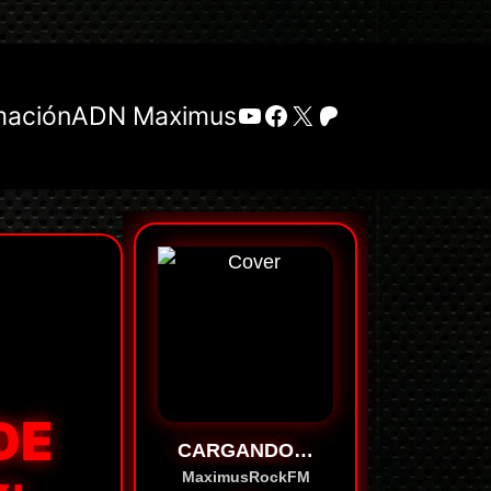
YouTube
Facebook
X
Patreon
mación
ADN Maximus
DE
CARGANDO…
MaximusRockFM