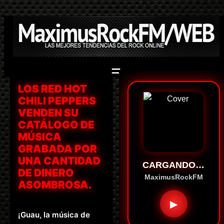
Saltar
al
contenido
LOS RED HOT
CHILI PEPPERS
VENDEN SU
CATÁLOGO DE
MÚSICA
GRABADA POR
UNA CANTIDAD
CARGANDO…
DE DINERO
MaximusRockFM
ASOMBROSA.
▶
¡Guau, la música de