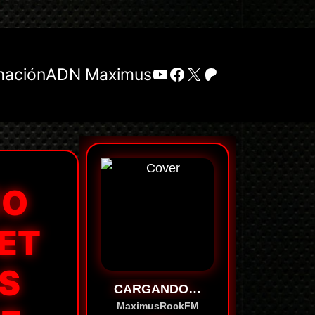
YouTube
Facebook
X
Patreon
mación
ADN Maximus
EO
GET
ÁS
CARGANDO…
MaximusRockFM