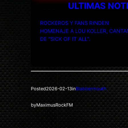
ULTIMAS NOT
ROCKEROS Y FANS RINDEN
HOMENAJE A LOU KOLLER, CANTA
DE “SICK OF IT ALL”.
Posted
2026-02-13
in
Blabbermouth
by
MaximusRockFM