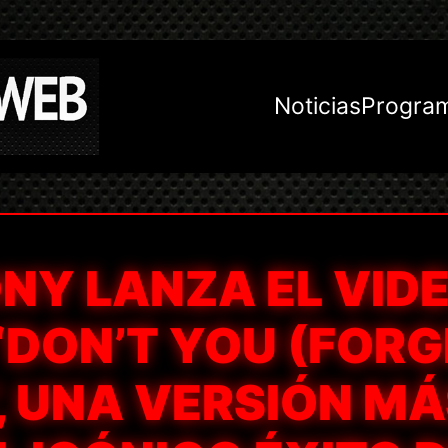
Noticias
Progra
ONY LANZA EL VID
 ‘DON’T YOU (FOR
, UNA VERSIÓN M