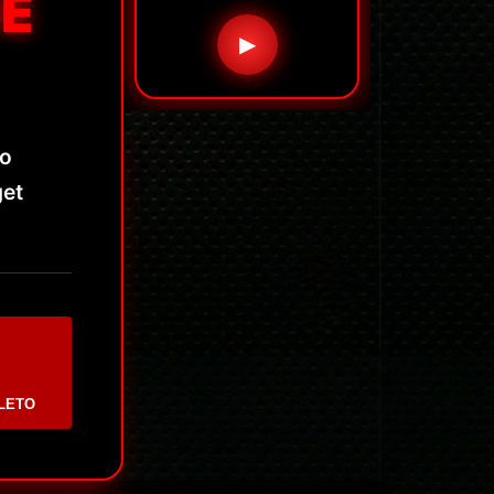
DE
▶
eo
get
LETO