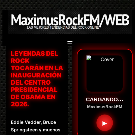
Saltar
al
contenido
LEYENDAS DEL
ROCK
TOCARÁN EN LA
INAUGURACIÓN
DEL CENTRO
PRESIDENCIAL
DE OBAMA EN
CARGANDO…
2026.
MaximusRockFM
Eddie Vedder, Bruce
▶
Springsteen y muchos