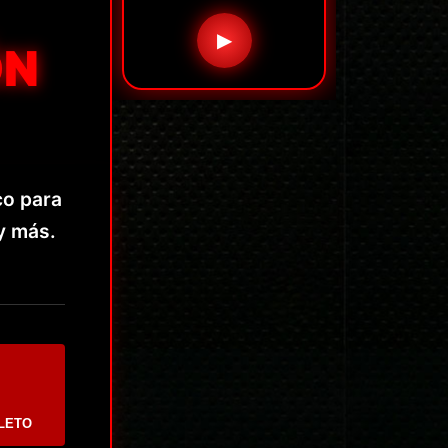
▶
ÓN
co para
y más.
LETO