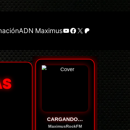
YouTube
Facebook
X
Patreon
mación
ADN Maximus
AS
CARGANDO…
MaximusRockFM