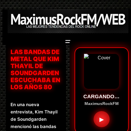
Saltar
al
contenido
LAS BANDAS DE
METAL QUE KIM
THAYIL DE
SOUNDGARDEN
ESCUCHABA EN
LOS AÑOS 80
CARGANDO…
MaximusRockFM
En una nueva
entrevista, Kim Thayil
▶
de Soundgarden
mencionó las bandas