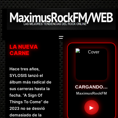
Saltar
al
contenido
LA NUEVA
CARNE
Hace tres años,
SYLOSIS lanzó el
álbum más radical de
CARGANDO…
sus carreras hasta la
MaximusRockFM
fecha. “A Sign Of
Things To Come” de
▶
2023 no se desvió
demasiado de la