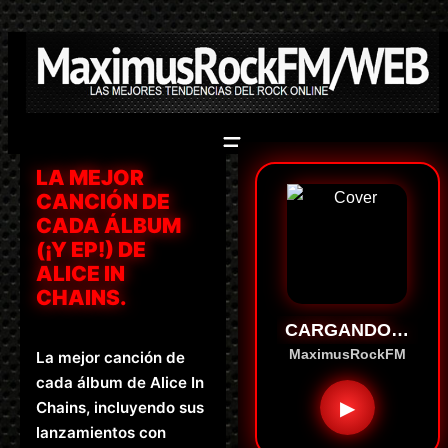
Saltar
al
contenido
LA MEJOR
CANCIÓN DE
CADA ÁLBUM
(¡Y EP!) DE
ALICE IN
CHAINS.
CARGANDO…
MaximusRockFM
La mejor canción de
cada álbum de Alice In
▶
Chains, incluyendo sus
lanzamientos con