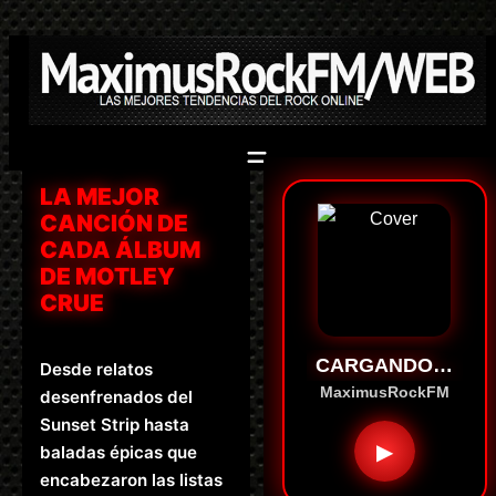
Saltar
al
contenido
LA MEJOR
CANCIÓN DE
CADA ÁLBUM
DE MOTLEY
CRUE
CARGANDO…
Desde relatos
MaximusRockFM
desenfrenados del
Sunset Strip hasta
▶
baladas épicas que
encabezaron las listas