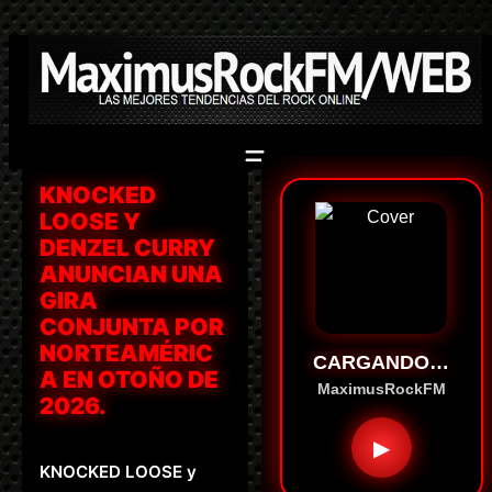
Saltar
al
contenido
KNOCKED
LOOSE Y
DENZEL CURRY
ANUNCIAN UNA
GIRA
CONJUNTA POR
NORTEAMÉRIC
CARGANDO…
A EN OTOÑO DE
MaximusRockFM
2026.
▶
KNOCKED LOOSE y