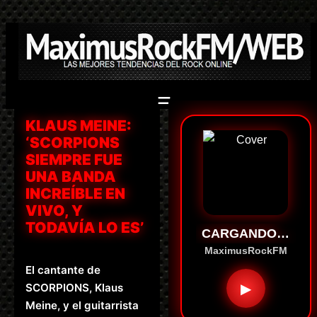
Saltar
al
contenido
KLAUS MEINE:
‘SCORPIONS
SIEMPRE FUE
UNA BANDA
INCREÍBLE EN
VIVO, Y
TODAVÍA LO ES’
CARGANDO…
MaximusRockFM
El cantante de
▶
SCORPIONS, Klaus
Meine, y el guitarrista