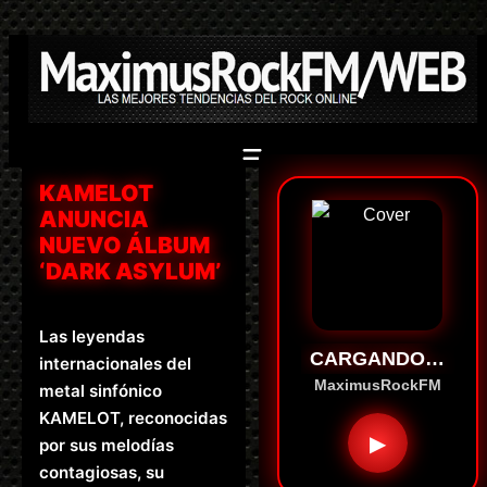
Saltar
al
contenido
KAMELOT
ANUNCIA
NUEVO ÁLBUM
‘DARK ASYLUM’
Las leyendas
CARGANDO…
internacionales del
MaximusRockFM
metal sinfónico
KAMELOT, reconocidas
▶
por sus melodías
contagiosas, su