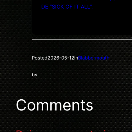
DE “SICK OF IT ALL”.
Posted
2026-05-12
in
Blabbermouth
by
Comments