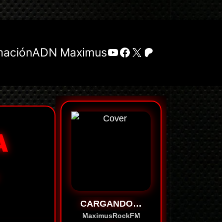
YouTube
Facebook
X
Patreon
mación
ADN Maximus
A
CARGANDO…
MaximusRockFM