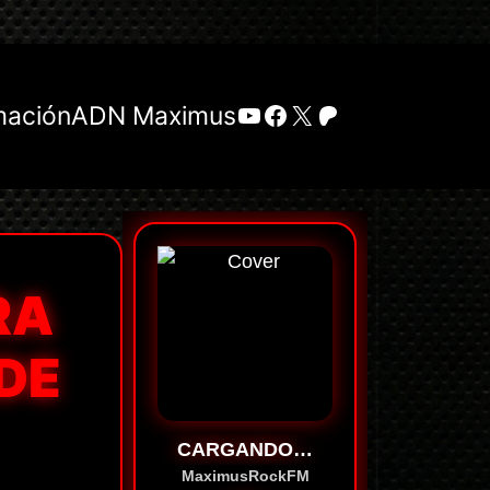
YouTube
Facebook
X
Patreon
mación
ADN Maximus
RA
 DE
CARGANDO…
MaximusRockFM