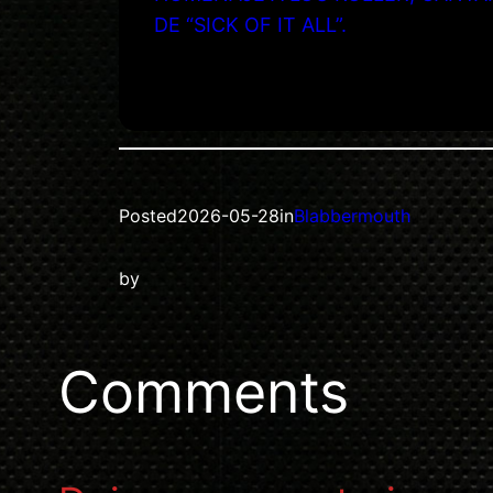
DE “SICK OF IT ALL”.
Posted
2026-05-28
in
Blabbermouth
by
Comments