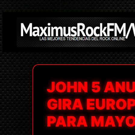
Saltar
al
contenido
JOHN 5 ANU
GIRA EUROP
PARA MAYO