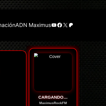
YouTube
Facebook
X
Patreon
mación
ADN Maximus
CARGANDO…
MaximusRockFM