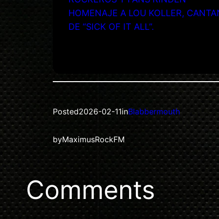
HOMENAJE A LOU KOLLER, CANTA
DE “SICK OF IT ALL”.
Posted
2026-02-11
in
Blabbermouth
by
MaximusRockFM
Comments