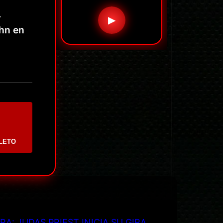
.
▶
ohn en
LETO
RA: JUDAS PRIEST INICIA SU GIRA