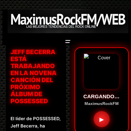
Saltar
al
contenido
JEFF BECERRA
ESTÁ
TRABAJANDO
EN LA NOVENA
CANCIÓN DEL
PRÓXIMO
ÁLBUM DE
CARGANDO…
POSSESSED
MaximusRockFM
El líder de POSSESSED,
▶
Jeff Becerra, ha