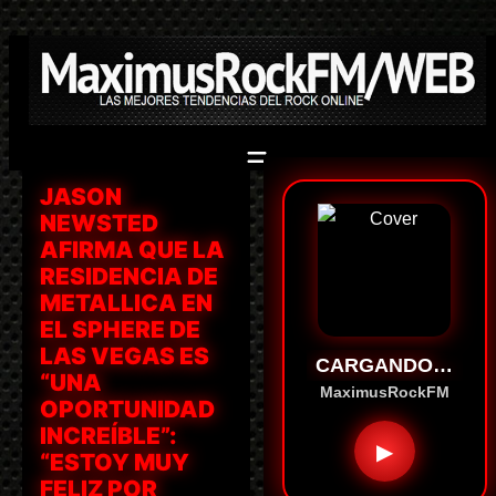
Saltar
al
contenido
JASON
NEWSTED
AFIRMA QUE LA
RESIDENCIA DE
METALLICA EN
EL SPHERE DE
LAS VEGAS ES
CARGANDO…
“UNA
MaximusRockFM
OPORTUNIDAD
INCREÍBLE”:
▶
“ESTOY MUY
FELIZ POR