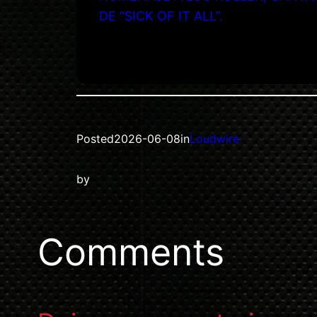
DE “SICK OF IT ALL”.
Posted
2026-06-08
in
Loudwire
by
Comments