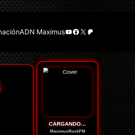
YouTube
Facebook
X
Patreon
mación
ADN Maximus
S
CARGANDO…
MaximusRockFM