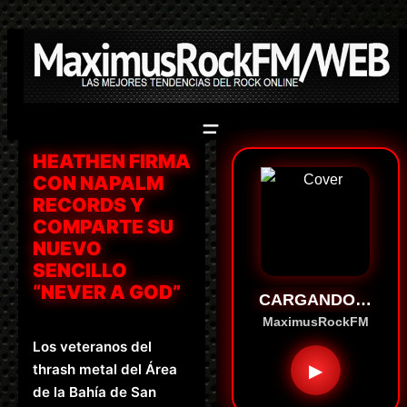
Saltar
al
contenido
HEATHEN FIRMA
CON NAPALM
RECORDS Y
COMPARTE SU
NUEVO
SENCILLO
“NEVER A GOD”
CARGANDO…
MaximusRockFM
Los veteranos del
▶
thrash metal del Área
de la Bahía de San