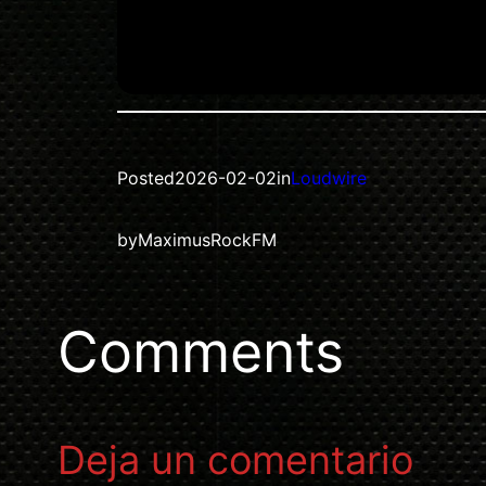
Posted
2026-02-02
in
Loudwire
by
MaximusRockFM
Comments
Deja un comentario