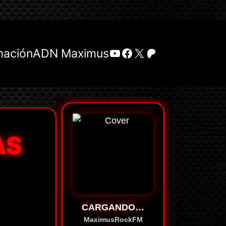
YouTube
Facebook
X
Patreon
mación
ADN Maximus
AS
CARGANDO…
MaximusRockFM