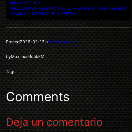
ÁLBUM ‘LEGACY’.
MIRA: JUDAS PRIEST INICIA SU GIRA EUROPEA ‘FAITHKEEPERS’
2026 EN EL BOBFEST DE ALEMANIA.
Posted
2026-02-13
in
Blabbermouth
by
MaximusRockFM
Tags:
Comments
Deja un comentario