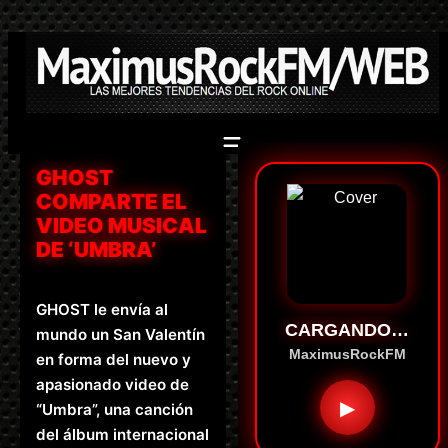
Saltar
al
contenido
GHOST
COMPARTE EL
VIDEO MUSICAL
DE ‘UMBRA’
GHOST le envía al
CARGANDO…
mundo un San Valentín
MaximusRockFM
en forma del nuevo y
apasionado video de
▶
“Umbra”, una canción
del álbum internacional