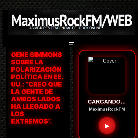
Saltar
al
contenido
GENE SIMMONS
SOBRE LA
POLARIZACIÓN
POLÍTICA EN EE.
UU.: “CREO QUE
LA GENTE DE
AMBOS LADOS
CARGANDO…
HA LLEGADO A
MaximusRockFM
LOS
EXTREMOS”.
▶