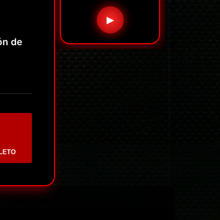
▶
ión de
LETO