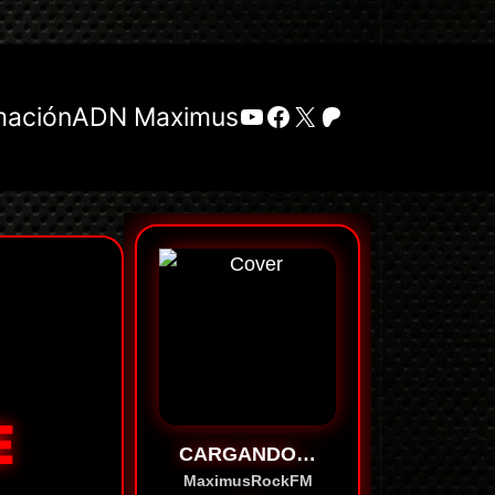
YouTube
Facebook
X
Patreon
mación
ADN Maximus
E
CARGANDO…
MaximusRockFM