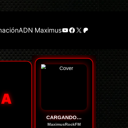
YouTube
Facebook
X
Patreon
mación
ADN Maximus
 A
CARGANDO…
MaximusRockFM