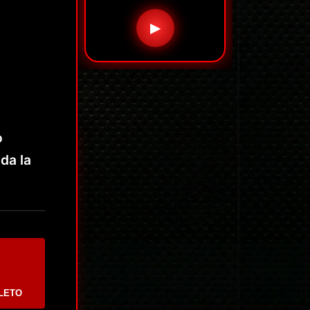
▶
o
da la
LETO