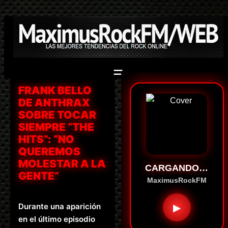
Saltar
al
contenido
FRANK BELLO
DE ANTHRAX
SOBRE TOCAR
SIEMPRE “THE
HITS”: “NO
QUEREMOS
MOLESTAR A LA
CARGANDO…
GENTE”
MaximusRockFM
Durante una aparición
▶
en el último episodio