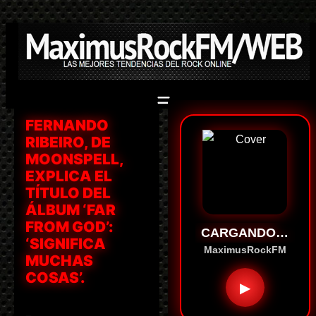
Saltar
al
contenido
FERNANDO
RIBEIRO, DE
MOONSPELL,
EXPLICA EL
TÍTULO DEL
ÁLBUM ‘FAR
FROM GOD’:
CARGANDO…
‘SIGNIFICA
MaximusRockFM
MUCHAS
COSAS’.
▶