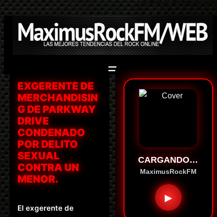
Saltar
al
contenido
EXGERENTE DE
MERCHANDISIN
G DE PARKWAY
DRIVE
CONDENADO
POR DELITO
SEXUAL
CARGANDO…
CONTRA UN
MaximusRockFM
MENOR.
▶
El exgerente de