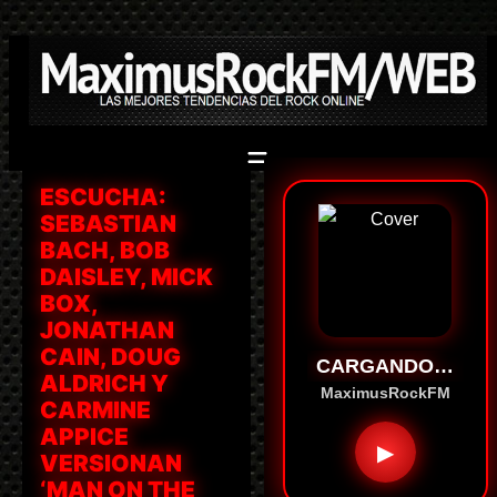
Saltar
al
contenido
ESCUCHA:
SEBASTIAN
BACH, BOB
DAISLEY, MICK
BOX,
JONATHAN
CAIN, DOUG
CARGANDO…
ALDRICH Y
MaximusRockFM
CARMINE
APPICE
▶
VERSIONAN
‘MAN ON THE