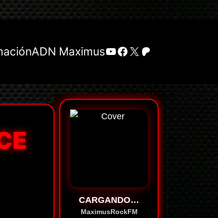
YouTube
Facebook
X
Patreon
mación
ADN Maximus
CE
CARGANDO…
MaximusRockFM