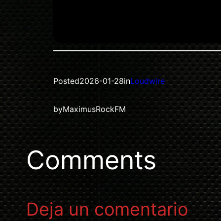
Posted
2026-01-28
in
Loudwire
by
MaximusRockFM
Comments
Deja un comentario