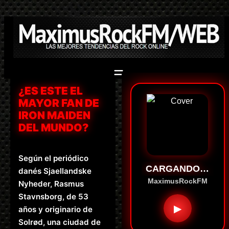
Saltar
al
contenido
¿ES ESTE EL
MAYOR FAN DE
IRON MAIDEN
DEL MUNDO?
Según el periódico
CARGANDO…
danés Sjaellandske
MaximusRockFM
Nyheder, Rasmus
Stavnsborg, de 53
▶
años y originario de
Solrød, una ciudad de