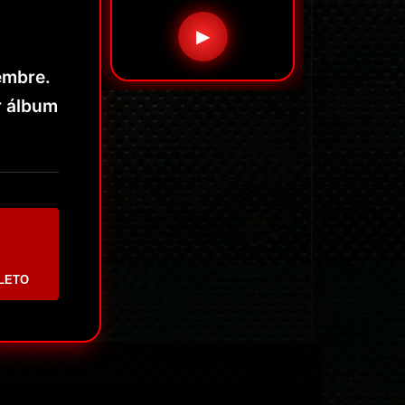
▶
embre.
r álbum
LETO