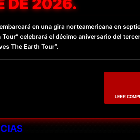
 DE 2026.
 embarcará en una gira norteamericana en septi
h Tour” celebrará el décimo aniversario del terce
ives The Earth Tour”.
LEER COMP
ICIAS