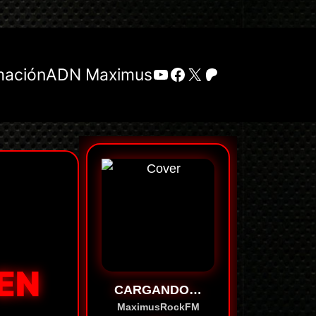
YouTube
Facebook
X
Patreon
mación
ADN Maximus
EN
CARGANDO…
MaximusRockFM