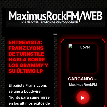
Saltar
al
contenido
ENTREVISTA:
FRANZ LYONS
DE TURNSTILE
HABLA SOBRE
LOS GRAMMY Y
SU ÚLTIMO LP
CARGANDO…
MaximusRockFM
El bajista Franz Lyons
se une a Loudwire
▶
Nights para sumergirse
en los últimos éxitos de