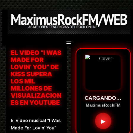
Saltar
al
contenido
EL VIDEO “I WAS
MADE FOR
LOVIN’ YOU” DE
KISS SUPERA
LOS MIL
MILLONES DE
VISUALIZACION
CARGANDO…
ES EN YOUTUBE
MaximusRockFM
El video musical “I Was
▶
Made For Lovin’ You”