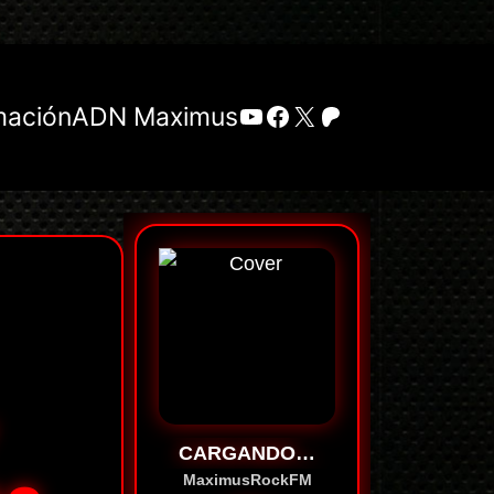
YouTube
Facebook
X
Patreon
mación
ADN Maximus
CARGANDO…
MaximusRockFM