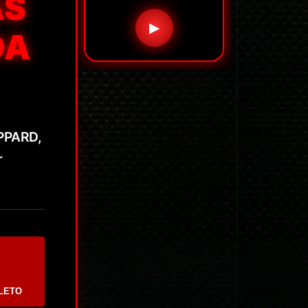
AS
▶
DA
EPPARD,
r
LETO