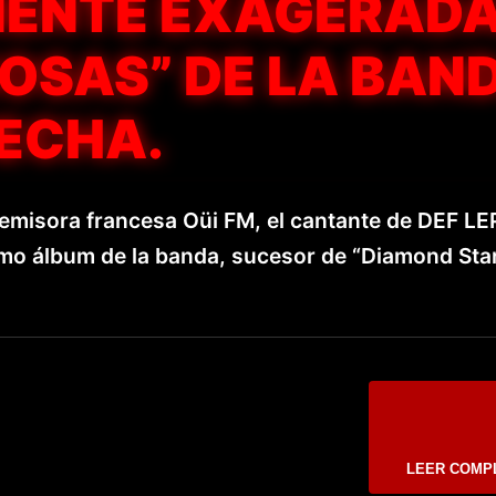
MENTE EXAGERAD
OSAS” DE LA BAN
FECHA.
emisora ​​francesa Oüi FM, el cantante de DEF L
ximo álbum de la banda, sucesor de “Diamond Sta
LEER COMP