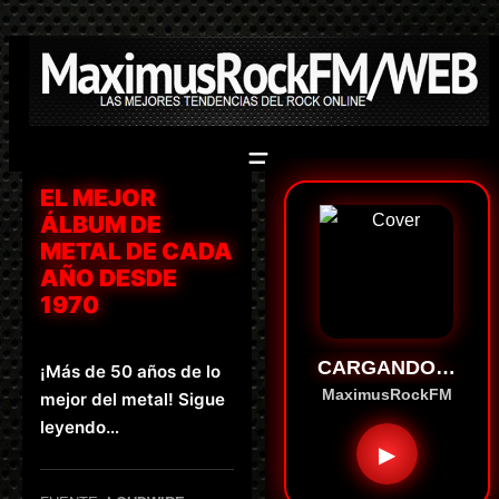
Saltar
al
contenido
EL MEJOR
ÁLBUM DE
METAL DE CADA
AÑO DESDE
1970
CARGANDO…
¡Más de 50 años de lo
MaximusRockFM
mejor del metal! Sigue
leyendo…
▶