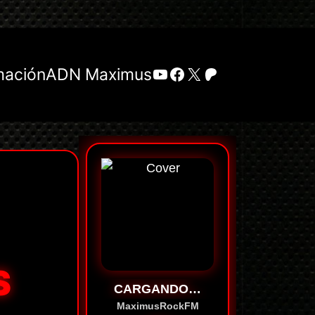
YouTube
Facebook
X
Patreon
mación
ADN Maximus
S
CARGANDO…
MaximusRockFM