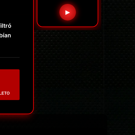
▶
iltró
bían
LETO