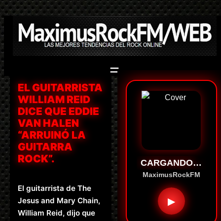
Saltar
al
contenido
EL GUITARRISTA
WILLIAM REID
DICE QUE EDDIE
VAN HALEN
“ARRUINÓ LA
GUITARRA
ROCK”.
CARGANDO…
MaximusRockFM
El guitarrista de The
▶
Jesus and Mary Chain,
William Reid, dijo que