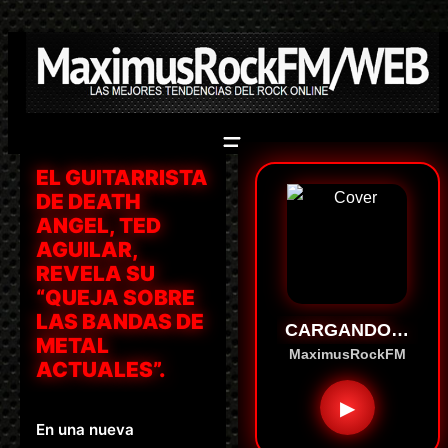
Saltar
al
contenido
EL GUITARRISTA
DE DEATH
ANGEL, TED
AGUILAR,
REVELA SU
“QUEJA SOBRE
LAS BANDAS DE
CARGANDO…
METAL
MaximusRockFM
ACTUALES”.
▶
En una nueva