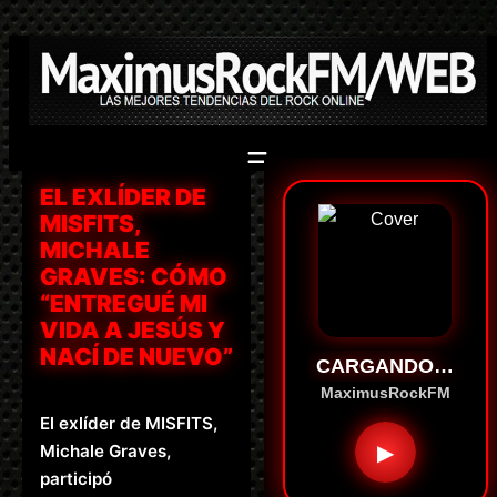
Saltar
al
contenido
EL EXLÍDER DE
MISFITS,
MICHALE
GRAVES: CÓMO
“ENTREGUÉ MI
VIDA A JESÚS Y
NACÍ DE NUEVO”
CARGANDO…
MaximusRockFM
El exlíder de MISFITS,
▶
Michale Graves,
participó