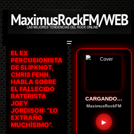
Saltar
al
contenido
EL EX
PERCUSIONISTA
DE SLIPKNOT,
CHRIS FEHN,
HABLA SOBRE
EL FALLECIDO
BATERISTA
CARGANDO…
JOEY
MaximusRockFM
JORDISON: “LO
EXTRAÑO
▶
MUCHÍSIMO”.