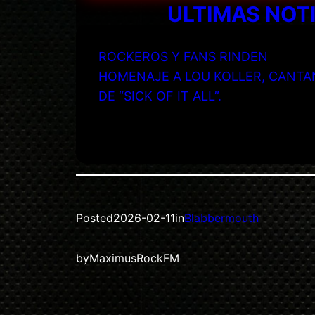
ULTIMAS NOT
ROCKEROS Y FANS RINDEN
HOMENAJE A LOU KOLLER, CANTA
DE “SICK OF IT ALL”.
Posted
2026-02-11
in
Blabbermouth
by
MaximusRockFM