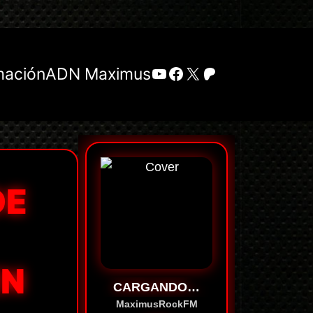
YouTube
Facebook
X
Patreon
mación
ADN Maximus
DE
EN
CARGANDO…
MaximusRockFM