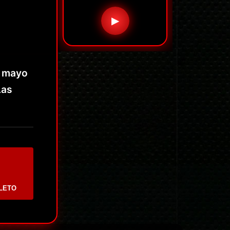
▶
n mayo
Las
LETO